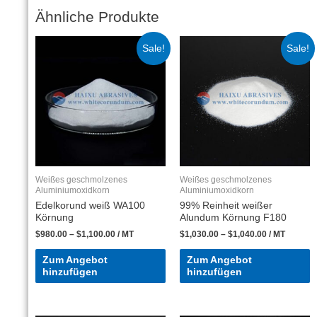
Ähnliche Produkte
Sale!
Sale!
Weißes geschmolzenes
Weißes geschmolzenes
Aluminiumoxidkorn
Aluminiumoxidkorn
Edelkorund weiß WA100
99% Reinheit weißer
Körnung
Alundum Körnung F180
$
980.00
–
$
1,100.00
/ MT
$
1,030.00
–
$
1,040.00
/ MT
Zum Angebot
Zum Angebot
hinzufügen
hinzufügen