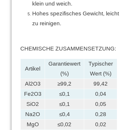
klein und weich.
Hohes spezifisches Gewicht, leicht
zu reinigen.
CHEMISCHE ZUSAMMENSETZUNG:
Garantiewert
Typischer
Artikel
(%)
Wert (%)
Al2O3
≥99,2
99,42
Fe2O3
≤0,1
0,04
SiO2
≤0,1
0,05
Na2O
≤0,4
0,28
MgO
≤0,02
0,02