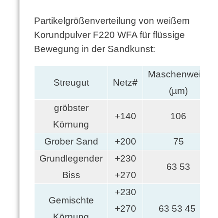
Partikelgrößenverteilung von weißem
Korundpulver F220 WFA für flüssige
Bewegung in der Sandkunst:
Maschenweite
Streugut
Netz#
(µm)
gröbster
+140
106
Körnung
Grober Sand
+200
75
Grundlegender
+230
63 53
Biss
+270
+230
Gemischte
+270
63 53 45
Körnung