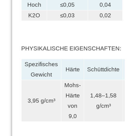
Hoch
≤0,05
0,04
K2O
≤0,03
0,02
PHYSIKALISCHE EIGENSCHAFTEN:
Spezifisches
Härte
Schüttdichte
Sch
Gewicht
Mohs-
Härte
1,48–1,58
3,95 g/cm³
von
g/cm³
9,0