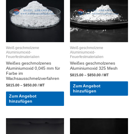
Weiß geschmolzene
Weiß geschmolzene
Aluminiumoxid-
Aluminiumoxid-
Feuerfestmaterialien
Feuerfestmaterialien
Weißes geschmolzenes
Weißes geschmolzenes
Aluminiumoxid 0,045 mm für
Aluminiumoxid 325 Mesh
Farbe im
$
815.00
–
$
850.00
/ MT
Wachsausschmelzverfahren
$
815.00
–
$
850.00
/ MT
Zum Angebot
hinzufügen
Zum Angebot
hinzufügen