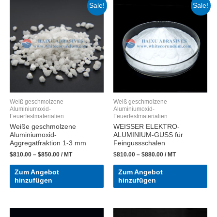
Sale!
Sale!
Weiß geschmolzene
Weiß geschmolzene
Aluminiumoxid-
Aluminiumoxid-
Feuerfestmaterialien
Feuerfestmaterialien
Weiße geschmolzene
WEISSER ELEKTRO-
Aluminiumoxid-
ALUMINIUM-GUSS für
Aggregatfraktion 1-3 mm
Feingussschalen
$
810.00
–
$
850.00
/ MT
$
810.00
–
$
880.00
/ MT
Zum Angebot
Zum Angebot
hinzufügen
hinzufügen