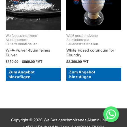
Weiß geschmolzene
Weiß geschmolzene
Aluminiumoxid-
Aluminiumoxid-
Feuerfestmaterialien
Feuerfestmaterialien
WFA-Pulver 45um feines
White Fused corundum for
Pulver
Foundry
$
830.00
–
$
860.00
/ MT
$
2,360.00
/MT
Zum Angebot
Zum Angebot
hinzufügen
hinzufügen
Copyright © 2026
Weißes geschmolzenes Aluminiumoxid -