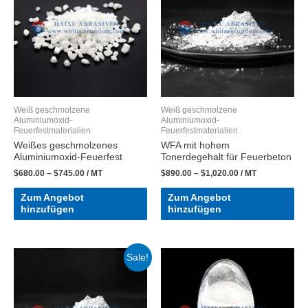
Weiß geschmolzene
Weiß geschmolzene
Aluminiumoxid-
Aluminiumoxid-
Feuerfestmaterialien
Feuerfestmaterialien
Weißes geschmolzenes
WFA mit hohem
Aluminiumoxid-Feuerfest
Tonerdegehalt für Feuerbeton
$
680.00
–
$
745.00
/ MT
$
890.00
–
$
1,020.00
/ MT
Zum Angebot
Zum Angebot
hinzufügen
hinzufügen
Sale!