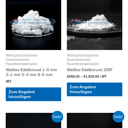
Weiß geschmolzene
Weiß geschmolzene
Aluminiumoxid-
Aluminiumoxid-
Feuerfestmaterialien
Feuerfestmaterialien
Weißes Edelkorund 1–0 mm
Weißes Edelkorund 200F
3–1 mm 5–3 mm 8–5 mm
$
998.00
–
$
1,050.00
/ MT
/MT
Zum Angebot
Zum Angebot
hinzufügen
hinzufügen
Sale!
Sale!