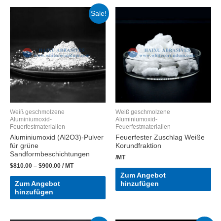
Sale!
Weiß geschmolzene
Weiß geschmolzene
Aluminiumoxid-
Aluminiumoxid-
Feuerfestmaterialien
Feuerfestmaterialien
Aluminiumoxid (Al2O3)-Pulver
Feuerfester Zuschlag Weiße
für grüne
Korundfraktion
Sandformbeschichtungen
/MT
$
810.00
–
$
900.00
/ MT
Zum Angebot
Zum Angebot
hinzufügen
hinzufügen